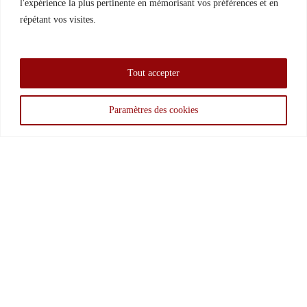
l'expérience la plus pertinente en mémorisant vos préférences et en
répétant vos visites.
Tout accepter
Paramètres des cookies
Négoce agricole leader dans les Hauts-de-France
18 Rue du Calvaire
62112 Gouy-sous-Bellonne