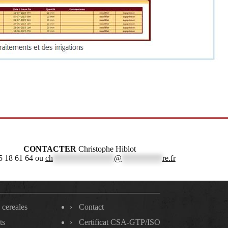
CONTACTER
Christophe Hiblot
5 18 61 64 ou
ch
***************
@
**********
re.fr
 cereales
Contact
ts
Certificat CSA-GTP/ISO