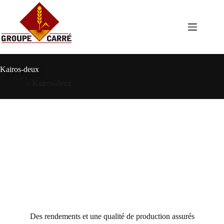
Passer
au
contenu
Kairos-deux
Accueil
»
Kairos-deux
Des rendements et une qualité de production assurés