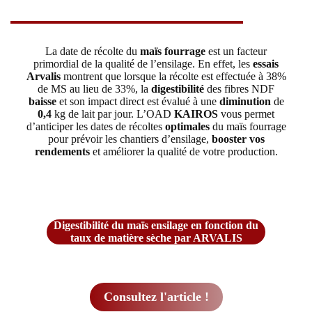
La date de récolte du
maïs fourrage
est un facteur
primordial de la qualité de l’ensilage. En effet, les
essais
Arvalis
montrent que lorsque la récolte est effectuée à 38%
de MS au lieu de 33%, la
digestibilité
des fibres NDF
baisse
et son impact direct est évalué à une
diminution
de
0,4
kg de lait par jour. L’OAD
KAIROS
vous permet
d’anticiper les dates de récoltes
optimales
du maïs fourrage
pour prévoir les chantiers d’ensilage,
booster vos
rendements
et améliorer la qualité de votre production.
Digestibilité du maïs ensilage en fonction du
taux de matière sèche par ARVALIS
Consultez l'article !