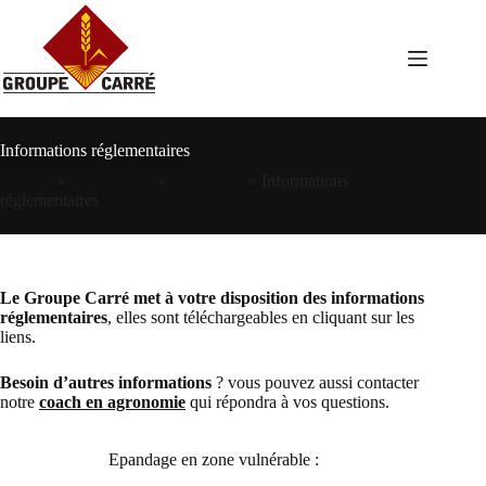
Passer
au
contenu
Informations réglementaires
Accueil
»
Les services
»
Outils ferti
»
Informations
réglementaires
Le Groupe Carré met à votre disposition des informations
réglementaires
, elles sont téléchargeables en cliquant sur les
liens.
Besoin d’autres informations
? vous pouvez aussi contacter
notre
coach en agronomie
qui répondra à vos questions.
Epandage en zone vulnérable :