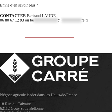
Envie d’en savoir plus ?
CONTACTER
Bertrand LAUDE
06 80 67 12 93 ou
be
************
@
**********
re.fr
Négoce agricole leader dans les Hauts-de-France
18 Rue du Calvaire
62112 Gouy-sous-Bellonne