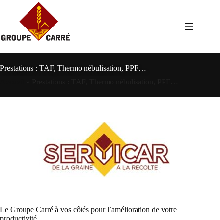
Passer
au
contenu
Prestations : TAF, Thermo nébulisation, PPF…
Accueil
»
Prestations : TAF, Thermo nébulisation, PPF…
Le Groupe Carré à vos côtés pour l’amélioration de votre
productivité