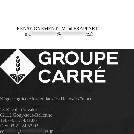
RENSEIGNEMENT : Maud FRAPPART –
ma
***********
@
**********
re.fr
Négoce agricole leader dans les Hauts-de-France
18 Rue du Calvaire
62112 Gouy-sous-Bellonne
Tel: 03.21.24.11.00
Fax: 03.21.24.52.92
co
*****
@
**********
re.fr