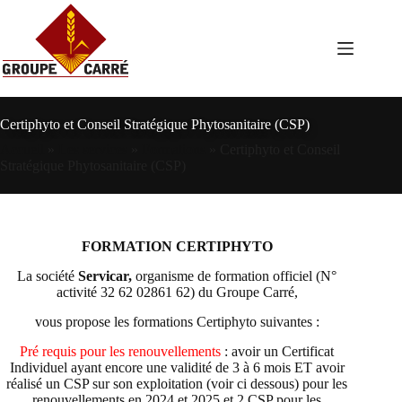
Passer
au
contenu
Certiphyto et Conseil Stratégique Phytosanitaire (CSP)
Accueil
»
Les services
»
Formations
»
Certiphyto et Conseil
Stratégique Phytosanitaire (CSP)
FORMATION CERTIPHYTO
La société
Servica
r,
organisme de formation officiel (N°
activité 32 62 02861 62) du Groupe Carré,
vous propose les formations Certiphyto suivantes :
Pré requis pour les renouvellements
: avoir un Certificat
Individuel ayant encore une validité de 3 à 6 mois ET avoir
réalisé un CSP sur son exploitation (voir ci dessous) pour les
renouvellements en 2024 et 2025 et 2 CSP pour les